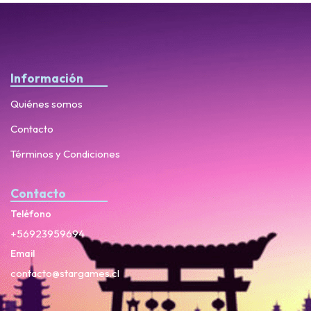
Información
Quiénes somos
Contacto
Términos y Condiciones
Contacto
Teléfono
+56923959694
Email
contacto@stargames.cl