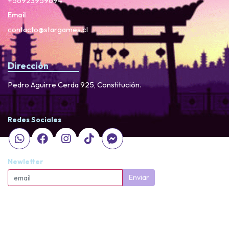
+56923959694
Email
contacto@stargames.cl
Dirección
Pedro Aguirre Cerda 925, Constitución.
Redes Sociales
Newletter
Enviar