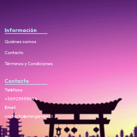
Información
Quiénes somos
Contacto
Términos y Condiciones
Contacto
Teléfono
+56923959694
Email
contacto@stargames.cl