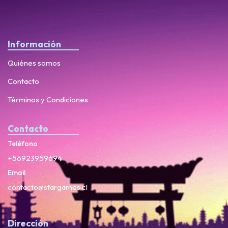
Información
Quiénes somos
Contacto
Términos y Condiciones
Contacto
Teléfono
+56923959694
Email
contacto@stargames.cl
Dirección