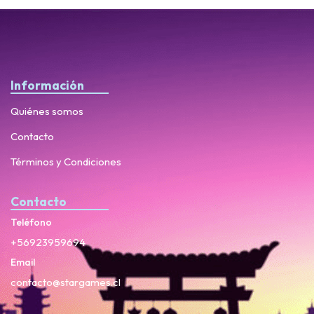
Información
Quiénes somos
Contacto
Términos y Condiciones
Contacto
Teléfono
+56923959694
Email
contacto@stargames.cl