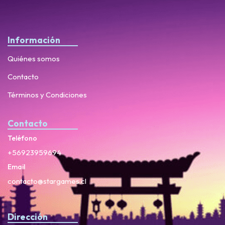
Información
Quiénes somos
Contacto
Términos y Condiciones
Contacto
Teléfono
+56923959694
Email
contacto@stargames.cl
Dirección