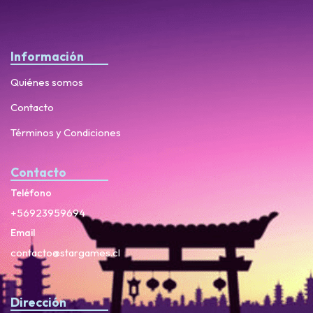
Información
Quiénes somos
Contacto
Términos y Condiciones
Contacto
Teléfono
+56923959694
Email
contacto@stargames.cl
Dirección