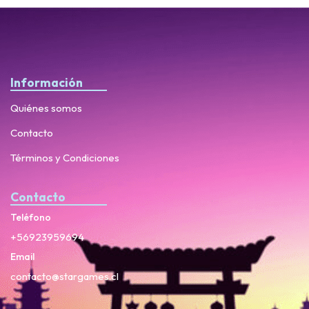
Información
Quiénes somos
Contacto
Términos y Condiciones
Contacto
Teléfono
+56923959694
Email
contacto@stargames.cl