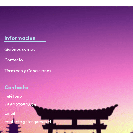
Información
Quiénes somos
Contacto
Términos y Condiciones
Contacto
Teléfono
+56923959694
Email
contacto@stargames.cl