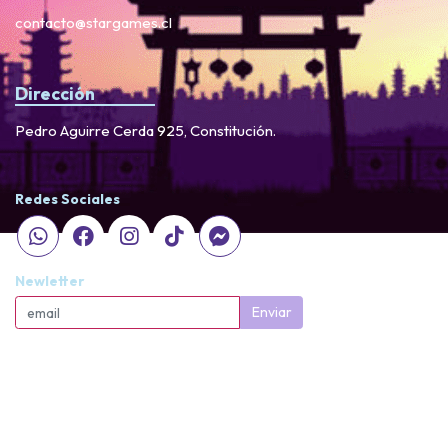
contacto@stargames.cl
Dirección
Pedro Aguirre Cerda 925, Constitución.
Redes Sociales
Newletter
Enviar
StarGames © 2026
Creado por
Bsale