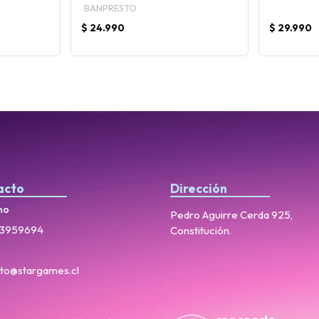
BANPRESTO
$ 24.990
$ 29.990
acto
Dirección
no
Pedro Aguirre Cerda 925,
3959694
Constitución.
to@stargames.cl