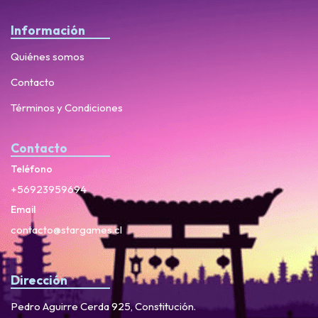
Información
Quiénes somos
Contacto
Términos y Condiciones
Contacto
Teléfono
+56923959694
Email
contacto@stargames.cl
Dirección
Pedro Aguirre Cerda 925, Constitución.