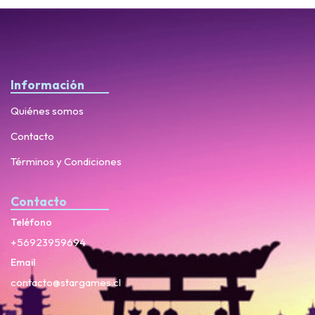
Información
Quiénes somos
Contacto
Términos y Condiciones
Contacto
Teléfono
+56923959694
Email
contacto@stargames.cl