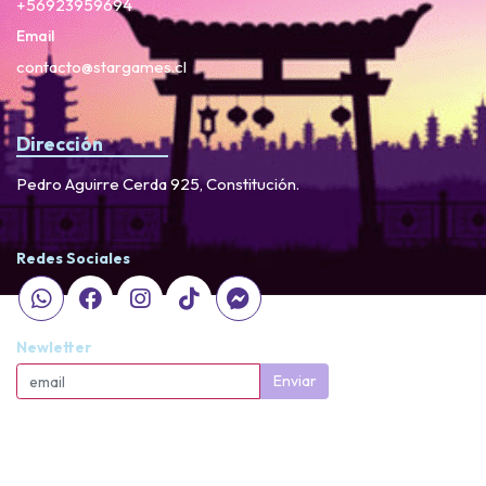
+56923959694
Email
contacto@stargames.cl
Dirección
Pedro Aguirre Cerda 925, Constitución.
Redes Sociales
Newletter
Enviar