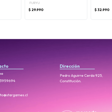
FURYU
$ 29.990
$ 32.990
acto
Dirección
no
Pedro Aguirre Cerda 925,
3959694
Constitución.
to@stargames.cl