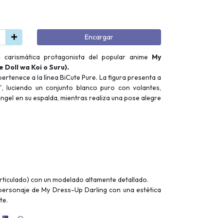
Encargar
la carismática protagonista del popular anime
My
 Doll wa Koi o Suru).
ertenece a la línea BiCute Pure. La figura presenta a
, luciendo un conjunto blanco puro con volantes,
ángel en su espalda, mientras realiza una pose alegre
articulado) con un modelado altamente detallado.
 personaje de My Dress-Up Darling con una estética
te.