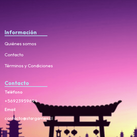
Información
Quiénes somos
Contacto
Términos y Condiciones
Contacto
Teléfono
+56923959694
Email
contacto@stargames.cl