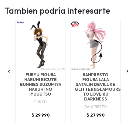
Tambien podría interesarte
FURYU FIGURA
BANPRESTO
O
HARUHI BICUTE
FIGURA LALA
A
KE
BUNNIES SUZUMIYA
SATALIN DEVILUKE
OURS
HARUHI NO
GLITTER&GLAMOURS
YUUUTSU
TO LOVE RU
DARKNESS
FURYU
BANPRESTO
$ 29.990
$ 27.990