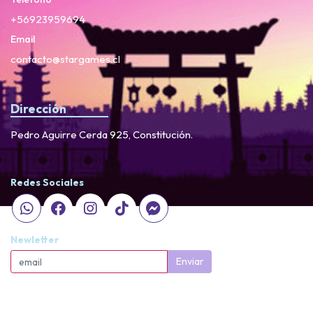
+56923959694
Email
contacto@stargames.cl
Dirección
Pedro Aguirre Cerda 925, Constitución.
Redes Sociales
Newletter
Enviar