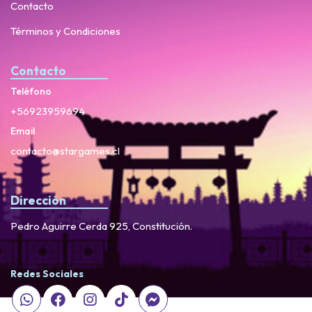
Contacto
Términos y Condiciones
Contacto
Teléfono
+56923959694
Email
contacto@stargames.cl
Dirección
Pedro Aguirre Cerda 925, Constitución.
Redes Sociales