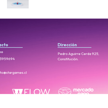
acto
Dirección
no
Pedro Aguirre Cerda 925,
3959694
Constitución.
to@stargames.cl
StarGames © 2026
Creado por
Bsale