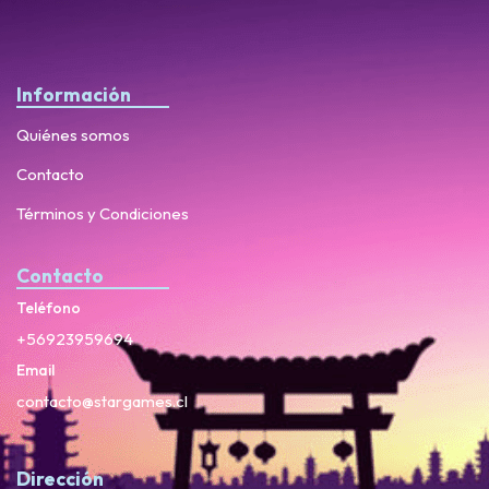
Información
Quiénes somos
Contacto
Términos y Condiciones
Contacto
Teléfono
+56923959694
Email
contacto@stargames.cl
Dirección