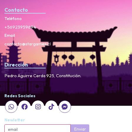
Contacto
Teléfono
+56923959694
Email
contacto@stargames.cl
Dirección
Pedro Aguirre Cerda 925, Constitución.
Redes Sociales
Newletter
Enviar