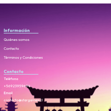
Información
Quiénes somos
Contacto
Términos y Condiciones
Contacto
Teléfono
+56923959694
Email
contacto@stargames.cl