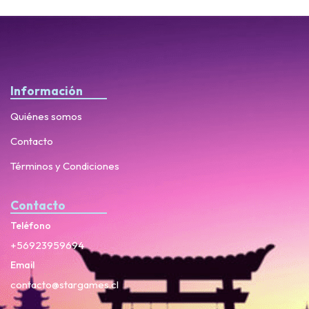
Información
Quiénes somos
Contacto
Términos y Condiciones
Contacto
Teléfono
+56923959694
Email
contacto@stargames.cl