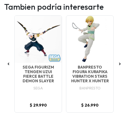
Tambien podría interesarte
SEGA FIGURIZM
BANPRESTO
R
TENGEN UZUI
FIGURA KURAPIKA
FIERCE BATTLE
VIBRATION STARS
BO
IME
DEMON SLAYER
HUNTER X HUNTER
AW
SEGA
BANPRESTO
$ 29.990
$ 26.990