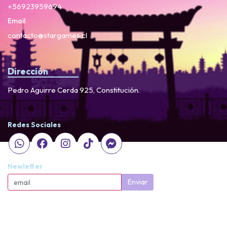
+56923959694
Email
contacto@stargames.cl
Dirección
Pedro Aguirre Cerda 925, Constitución.
Redes Sociales
Newletter
Enviar