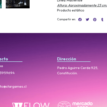
Línea: Masterlise
Altura: Aproximadamente 23 cm
Producto estático
Compartir en:
acto
Dirección
no
Pedro Aguirre Cerda 925,
3959694
Constitución.
to@stargames.cl