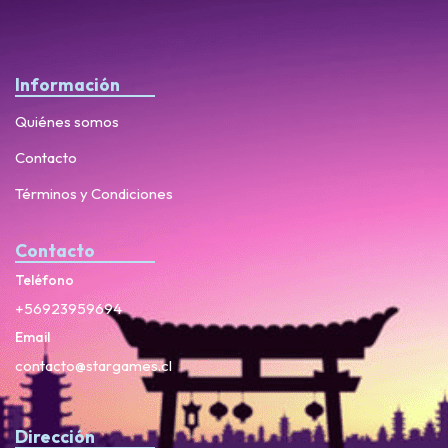
Información
Quiénes somos
Contacto
Términos y Condiciones
Contacto
Teléfono
+56923959694
Email
contacto@stargames.cl
Dirección