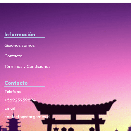
Información
Quiénes somos
Contacto
Términos y Condiciones
Contacto
Teléfono
+56923959694
Email
contacto@stargames.cl