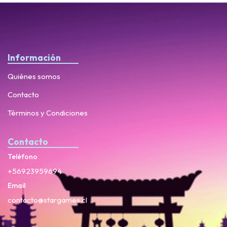
Información
Quiénes somos
Contacto
Términos y Condiciones
Contacto
Teléfono
+56923959694
Email
contacto@stargames.cl