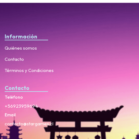
Información
Quiénes somos
Contacto
Términos y Condiciones
Contacto
Teléfono
+56923959694
Email
contacto@stargames.cl