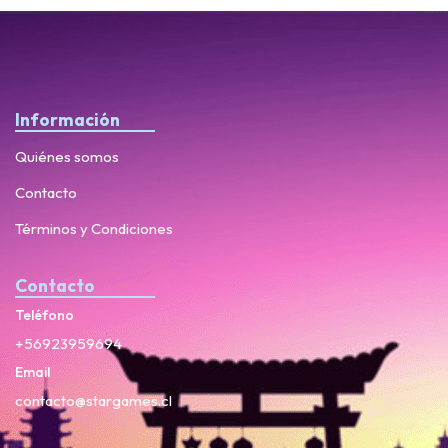
Información
Quiénes somos
Contacto
Términos y Condiciones
Contacto
Teléfono
+56923959694
Email
contacto@stargames.cl