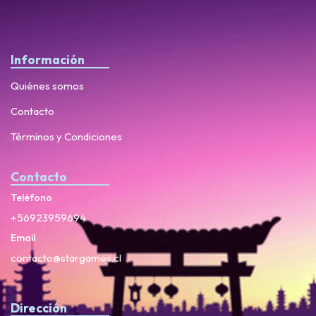
Información
Quiénes somos
Contacto
Términos y Condiciones
Contacto
Teléfono
+56923959694
Email
contacto@stargames.cl
Dirección