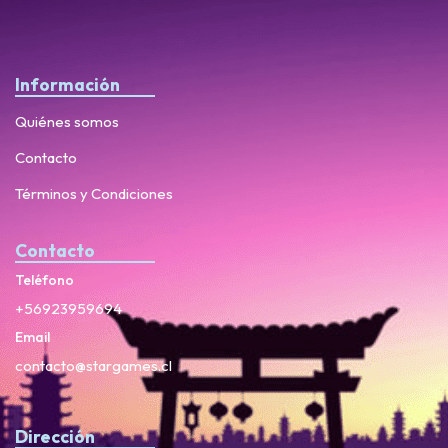
Información
Quiénes somos
Contacto
Términos y Condiciones
Contacto
Teléfono
+56923959694
Email
contacto@stargames.cl
Dirección