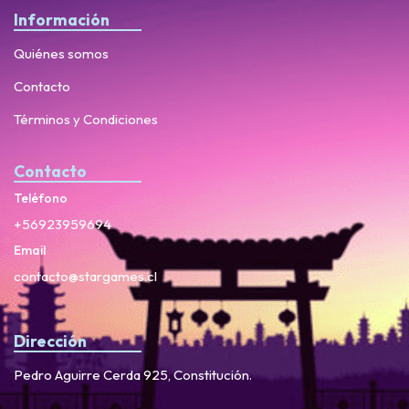
Información
Quiénes somos
Contacto
Términos y Condiciones
Contacto
Teléfono
+56923959694
Email
contacto@stargames.cl
Dirección
Pedro Aguirre Cerda 925, Constitución.