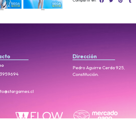
Compartir en:
acto
Dirección
no
Pedro Aguirre Cerda 925,
3959694
Constitución.
to@stargames.cl
StarGames © 2026
Creado por
Bsale