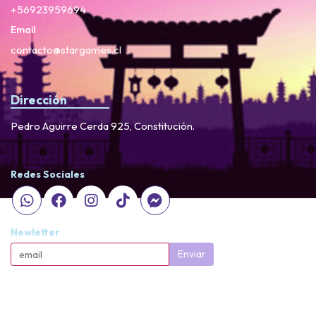
+56923959694
Email
contacto@stargames.cl
Dirección
Pedro Aguirre Cerda 925, Constitución.
Redes Sociales
Newletter
Enviar