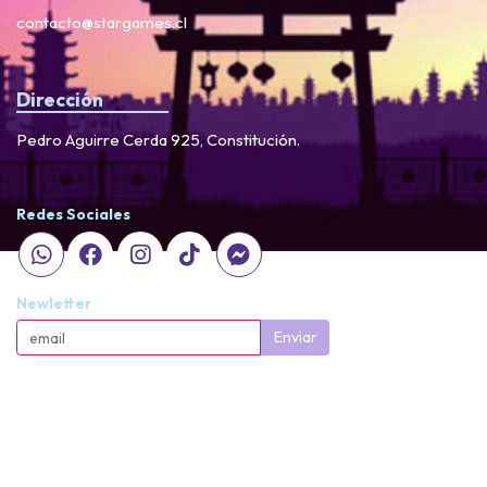
contacto@stargames.cl
Dirección
Pedro Aguirre Cerda 925, Constitución.
Redes Sociales
Newletter
Enviar
StarGames © 2026
Creado por
Bsale