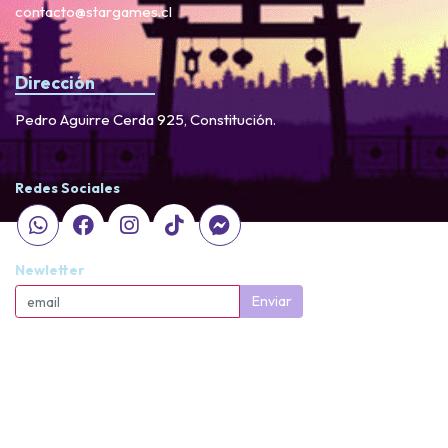
contacto@stargames.cl
Dirección
Pedro Aguirre Cerda 925, Constitución.
Redes Sociales
Newletter
Enviar
StarGames © 2026
Creado por
Bsale