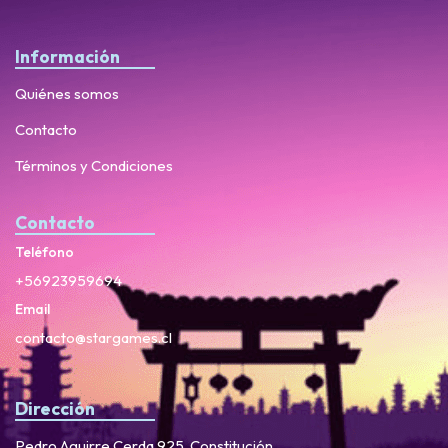
Información
Quiénes somos
Contacto
Términos y Condiciones
Contacto
Teléfono
+56923959694
Email
contacto@stargames.cl
Dirección
Pedro Aguirre Cerda 925, Constitución.