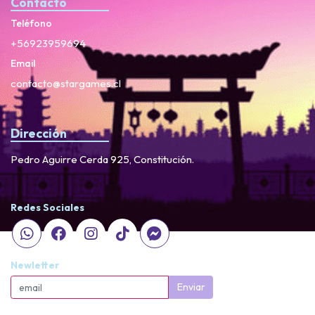
Contacto
Teléfono
+56923959694
Email
contacto@stargames.cl
Dirección
Pedro Aguirre Cerda 925, Constitución.
Redes Sociales
Newletter
Enviar