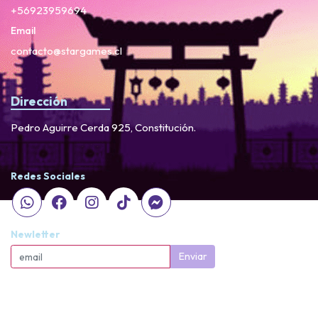
+56923959694
Email
contacto@stargames.cl
Dirección
Pedro Aguirre Cerda 925, Constitución.
Redes Sociales
Newletter
Enviar