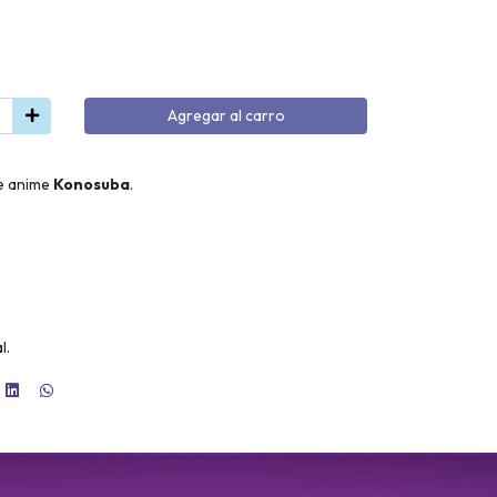
Agregar al carro
de anime
Konosuba
.
l.