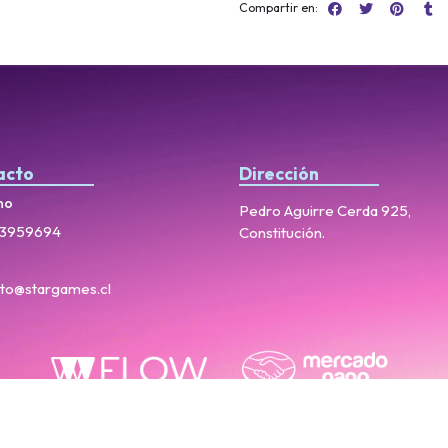
Compartir en:
acto
Dirección
no
Pedro Aguirre Cerda 925,
3959694
Constitución.
to@stargames.cl
StarGames © 2026
Creado por
Bsale