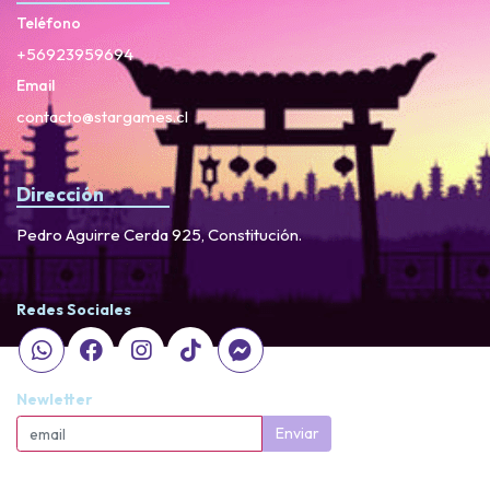
Teléfono
+56923959694
Email
contacto@stargames.cl
Dirección
Pedro Aguirre Cerda 925, Constitución.
Redes Sociales
Newletter
Enviar