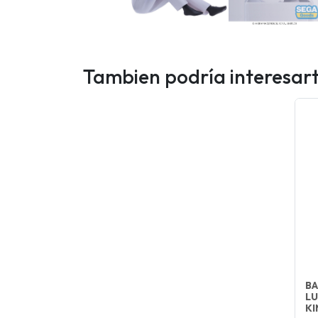
Tambien podría interesar
BA
LU
KI