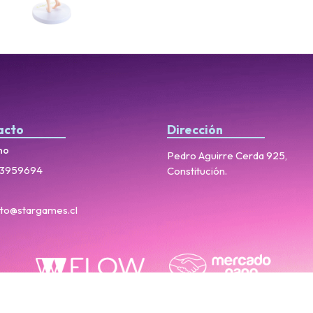
acto
Dirección
no
Pedro Aguirre Cerda 925,
3959694
Constitución.
to@stargames.cl
StarGames © 2026
Creado por
Bsale