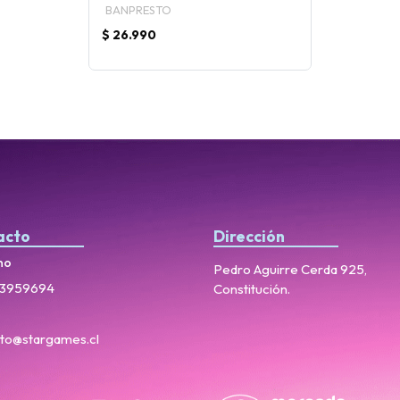
BANPRESTO
$ 26.990
acto
Dirección
no
Pedro Aguirre Cerda 925,
3959694
Constitución.
to@stargames.cl