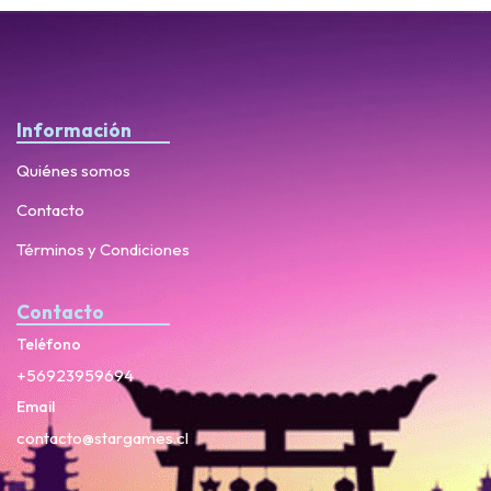
Información
Quiénes somos
Contacto
Términos y Condiciones
Contacto
Teléfono
+56923959694
Email
contacto@stargames.cl