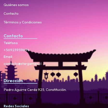
Quiénes somos
Contacto
Términos y Condiciones
Contacto
Teléfono
+56923959694
Email
contacto@stargames.cl
Dirección
Pedro Aguirre Cerda 925, Constitución.
Redes Sociales