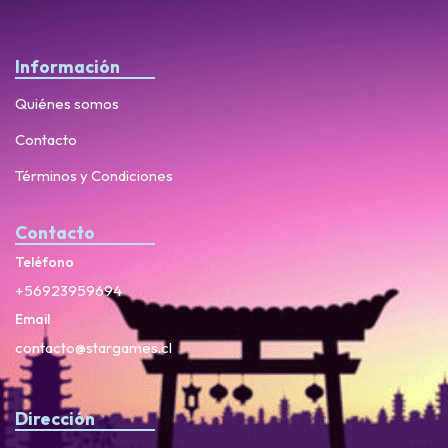
Información
Quiénes somos
Contacto
Términos y Condiciones
Contacto
Teléfono
+56923959694
Email
contacto@stargames.cl
Dirección